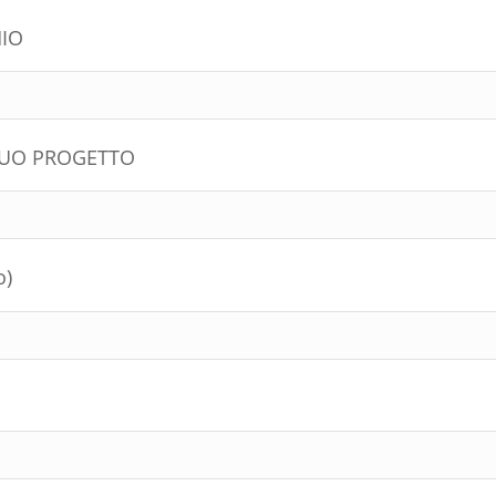
IO
 TUO PROGETTO
o)